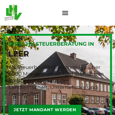
IHRE LHV STEUERBERATUNG IN
LEER
Als Steuerberater betreuen wir über
6000 Mandanten an fünf Standorten
im Nordwesten aus der
Landwirtschaft, Unternehmer und
Freiberufler.
JETZT MANDANT WERDEN