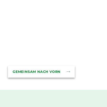
KARRIERE &
AUSBILDUNG
Wir sind eine stetig wachsende
Steuerberatung und freuen uns über
Verstärkung! Wirf einen Blick in
unsere Stellenangebote, vielleicht ist
etwas für Dich dabei?
GEMEINSAM NACH VORN